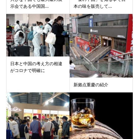
示会である中国国...
本の味を販売して...
日本と中国の考え方の相違
がコロナで明確に
新拠点重慶の紹介