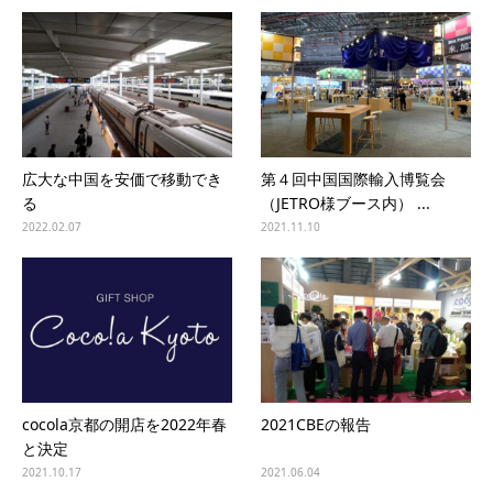
広大な中国を安価で移動でき
第４回中国国際輸入博覧会
る
（JETRO様ブース内） ...
2022.02.07
2021.11.10
cocola京都の開店を2022年春
2021CBEの報告
と決定
2021.10.17
2021.06.04